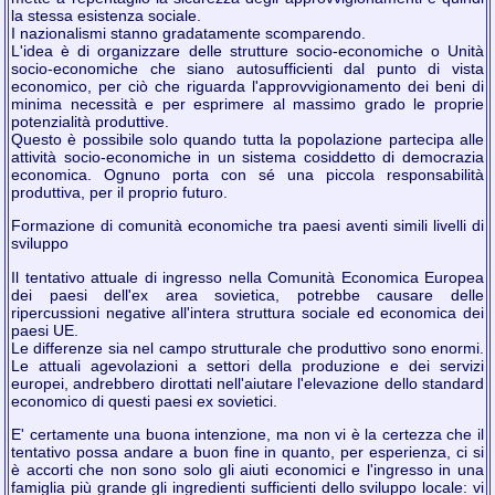
la stessa esistenza sociale.
I nazionalismi stanno gradatamente scomparendo.
L'idea è di organizzare delle strutture socio-economiche o Unità
socio-economiche che siano autosufficienti dal punto di vista
economico, per ciò che riguarda l'approvvigionamento dei beni di
minima necessità e per esprimere al massimo grado le proprie
potenzialità produttive.
Questo è possibile solo quando tutta la popolazione partecipa alle
attività socio-economiche in un sistema cosiddetto di democrazia
economica. Ognuno porta con sé una piccola responsabilità
produttiva, per il proprio futuro.
Formazione di comunità economiche tra paesi aventi simili livelli di
sviluppo
Il tentativo attuale di ingresso nella Comunità Economica Europea
dei paesi dell'ex area sovietica, potrebbe causare delle
ripercussioni negative all'intera struttura sociale ed economica dei
paesi UE.
Le differenze sia nel campo strutturale che produttivo sono enormi.
Le attuali agevolazioni a settori della produzione e dei servizi
europei, andrebbero dirottati nell'aiutare l'elevazione dello standard
economico di questi paesi ex sovietici.
E' certamente una buona intenzione, ma non vi è la certezza che il
tentativo possa andare a buon fine in quanto, per esperienza, ci si
è accorti che non sono solo gli aiuti economici e l'ingresso in una
famiglia più grande gli ingredienti sufficienti dello sviluppo locale: vi