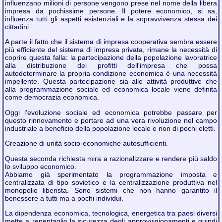
influenzano milioni di persone vengono prese nel nome della libera
impresa da pochissime persone. Il potere economico, si sa,
influenza tutti gli aspetti esistenziali e la sopravvivenza stessa dei
cittadini.
A parte il fatto che il sistema di impresa cooperativa sembra essere
più efficiente del sistema di impresa privata, rimane la necessità di
coprire questa falla: la partecipazione della popolazione lavoratrice
alla distribuzione dei profitti dell'impresa che possa
autodeterminare la propria condizione economica è una necessità
impellente. Questa partecipazione sia alle attività produttive che
alla programmazione sociale ed economica locale viene definita
come democrazia economica.
Oggi l'evoluzione sociale ed economica potrebbe passare per
questo rinnovamento e portare ad una vera rivoluzione nel campo
industriale a beneficio della popolazione locale e non di pochi eletti.
Creazione di unità socio-economiche autosufficienti.
Questa seconda richiesta mira a razionalizzare e rendere più saldo
lo sviluppo economico.
Abbiamo già sperimentato la programmazione imposta e
centralizzata di tipo sovietico e la centralizzazione produttiva nel
monopolio liberista. Sono sistemi che non hanno garantito il
benessere a tutti ma a pochi individui.
La dipendenza economica, tecnologica, energetica tra paesi diversi
mette a repentaglio la sicurezza degli approvvigionamenti e quindi