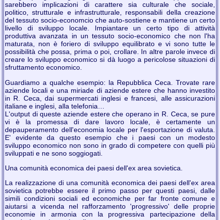
sarebbero implicazioni di carattere sia culturale che sociale,
politico, strutturale e infrastrutturale, responsabili della creazione
del tessuto socio-economcio che auto-sostiene e mantiene un certo
livello di sviluppo locale. Impiantare un certo tipo di attività
produttiva avanzata in un tessuto socio-economico che non l'ha
maturata, non è foriero di sviluppo equilibrato e vi sono tutte le
possibilità che possa, prima o poi, crollare. In altre parole invece di
creare lo sviluppo economico si dà luogo a pericolose situazioni di
sfruttamento economico.
Guardiamo a qualche esempio: la Repubblica Ceca. Trovate rare
aziende locali e una miriade di aziende estere che hanno investito
in R. Ceca, dai supermercati inglesi e francesi, alle assicurazioni
italiane e inglesi, alla telefonia…
L'output di queste aziende estere che operano in R. Ceca, se pure
vi è la promessa di dare lavoro locale, è certamente un
depauperamento dell'economia locale per l'esportazione di valuta.
E' evidente da questo esempio che i paesi con un modesto
sviluppo economico non sono in grado di competere con quelli più
sviluppati e ne sono soggiogati.
Una comunità economica dei paesi dell'ex area sovietica.
La realizzazione di una comunità economica dei paesi dell'ex area
sovietica potrebbe essere il primo passo per questi paesi, dalle
simili condizioni sociali ed economiche per far fronte comune e
aiutarsi a vicenda nel rafforzamento 'progressivo' delle proprie
economie in armonia con la progressiva partecipazione della