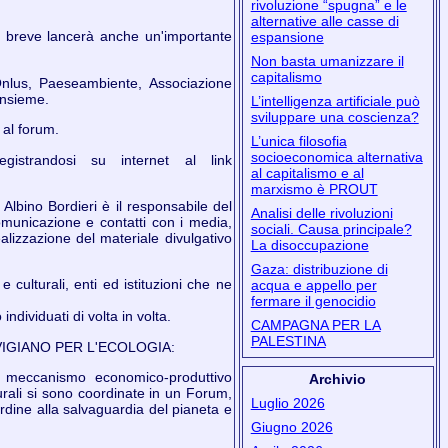
rivoluzione “spugna” e le
alternative alle casse di
ro breve lancerà anche un'importante
espansione
Non basta umanizzare il
capitalismo
Onlus, Paeseambiente, Associazione
Insieme.
L’intelligenza artificiale può
sviluppare una coscienza?
 al forum.
L’unica filosofia
socioeconomica alternativa
strandosi su internet al link
al capitalismo e al
marxismo è PROUT
ino Bordieri è il responsabile del
Analisi delle rivoluzioni
municazione e contatti con i media,
sociali. Causa principale?
lizzazione del materiale divulgativo
La disoccupazione
Gaza: distribuzione di
ulturali, enti ed istituzioni che ne
acqua e appello per
fermare il genocidio
ndividuati di volta in volta.
CAMPAGNA PER LA
PALESTINA
TREVIGIANO PER L'ECOLOGIA:
il meccanismo economico-produttivo
Archivio
rali si sono coordinate in un Forum,
Luglio 2026
 ordine alla salvaguardia del pianeta e
Giugno 2026