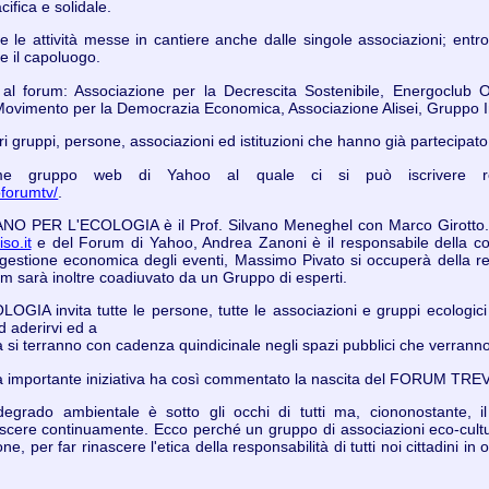
cifica e solidale.
e le attività messe in cantiere anche dalle singole associazioni; ent
te il capoluogo.
al forum: Associazione per la Decrescita Sostenibile, Energoclub 
 Movimento per la Democrazia Economica, Associazione Alisei, Gruppo 
ri gruppi, persone, associazioni ed istituzioni che hanno già partecipato
 gruppo web di Yahoo al quale ci si può iscrivere regi
oforumtv/
.
 PER L'ECOLOGIA è il Prof. Silvano Meneghel con Marco Girotto. Alb
so.it
e del Forum di Yahoo, Andrea Zanoni è il responsabile della co
 gestione economica degli eventi, Massimo Pivato si occuperà della rea
orum sarà inoltre coadiuvato da un Gruppo di esperti.
invita tutte le persone, tutte le associazioni e gruppi ecologici e c
ad aderirvi ed a
 si terranno con cadenza quindicinale negli spazi pubblici che verranno i
sta importante iniziativa ha così commentato la nascita del FORUM 
 degrado ambientale è sotto gli occhi di tutti ma, ciononostante, 
cere continuamente. Ecco perché un gruppo di associazioni eco-cultu
, per far rinascere l'etica della responsabilità di tutti noi cittadini in