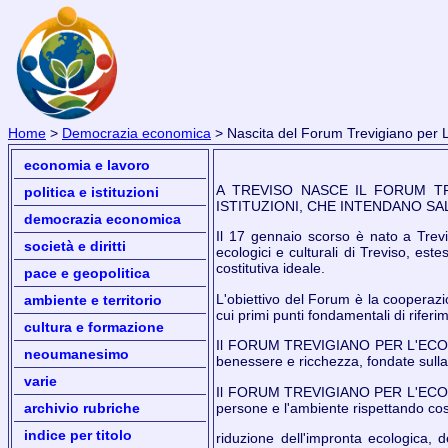
Home
>
Democrazia economica
> Nascita del Forum Trevigiano per L
economia e lavoro
A TREVISO NASCE IL FORUM TR
politica e istituzioni
ISTITUZIONI, CHE INTENDANO SA
democrazia economica
Il 17 gennaio scorso è nato a Tre
società e diritti
ecologici e culturali di Treviso, est
costitutiva ideale.
pace e geopolitica
L'obiettivo del Forum è la cooperazion
ambiente e territorio
cui primi punti fondamentali di rifer
cultura e formazione
Il FORUM TREVIGIANO PER L'ECOLOGIA
neoumanesimo
benessere e ricchezza, fondate sulla c
varie
Il FORUM TREVIGIANO PER L'ECOLOGIA
persone e l'ambiente rispettando così
archivio rubriche
indice per titolo
riduzione dell'impronta ecologica, d