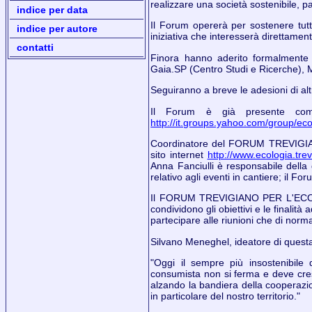
realizzare una società sostenibile, pa
indice per data
Il Forum opererà per sostenere tutt
indice per autore
iniziativa che interesserà direttamen
contatti
Finora hanno aderito formalmente 
Gaia.SP (Centro Studi e Ricerche),
Seguiranno a breve le adesioni di alt
Il Forum è già presente come
http://it.groups.yahoo.com/group/ec
Coordinatore del FORUM TREVIGIANO
sito internet
http://www.ecologia.trevi
Anna Fanciulli è responsabile della
relativo agli eventi in cantiere; il F
Il FORUM TREVIGIANO PER L'ECOLOGIA 
condividono gli obiettivi e le finalità 
partecipare alle riunioni che di norma
Silvano Meneghel, ideatore di que
"Oggi il sempre più insostenibile
consumista non si ferma e deve cres
alzando la bandiera della cooperazione
in particolare del nostro territorio."