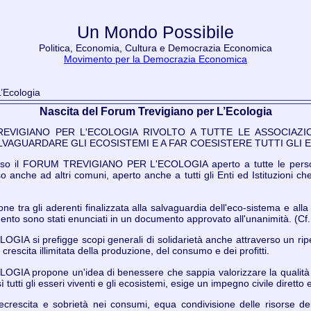
Un Mondo Possibile
Politica, Economia, Cultura e Democrazia Economica
Movimento per la Democrazia Economica
’Ecologia
Nascita del Forum Trevigiano per L’Ecologia
EVIGIANO PER L'ECOLOGIA RIVOLTO A TUTTE LE ASSOCIAZIO
LVAGUARDARE GLI ECOSISTEMI E A FAR COESISTERE TUTTI GLI E
viso il FORUM TREVIGIANO PER L'ECOLOGIA aperto a tutte le persone
eso anche ad altri comuni, aperto anche a tutti gli Enti ed Istituzioni ch
e tra gli aderenti finalizzata alla salvaguardia dell'eco-sistema e alla co
imento sono stati enunciati in un documento approvato all'unanimità. (Cf.
 si prefigge scopi generali di solidarietà anche attraverso un ripen
rescita illimitata della produzione, del consumo e dei profitti.
 propone un'idea di benessere che sappia valorizzare la qualità dell
 tutti gli esseri viventi e gli ecosistemi, esige un impegno civile dirett
ecrescita e sobrietà nei consumi, equa condivisione delle risorse del