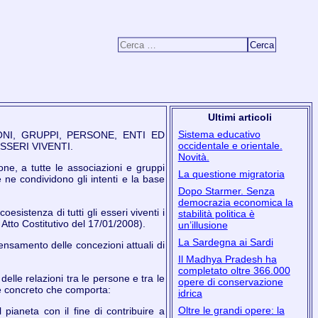
Ricerca per:
Ultimi articoli
Sistema educativo
NI, GRUPPI, PERSONE, ENTI ED
occidentale e orientale.
SSERI VIVENTI.
Novità.
, a tutte le associazioni e gruppi
La questione migratoria
e ne condividono gli intenti e la base
Dopo Starmer. Senza
democrazia economica la
esistenza di tutti gli esseri viventi i
stabilità politica è
 Atto Costitutivo del 17/01/2008).
un’illusione
La Sardegna ai Sardi
samento delle concezioni attuali di
Il Madhya Pradesh ha
completato oltre 366.000
e relazioni tra le persone e tra le
opere di conservazione
o e concreto che comporta:
idrica
Oltre le grandi opere: la
 pianeta con il fine di contribuire a